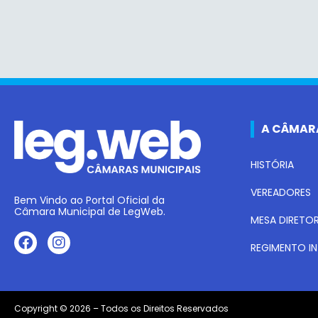
A CÂMAR
HISTÓRIA
VEREADORES
Bem Vindo ao Portal Oficial da
Câmara Municipal de LegWeb.
MESA DIRETO
REGIMENTO I
Copyright © 2026 – Todos os Direitos Reservados