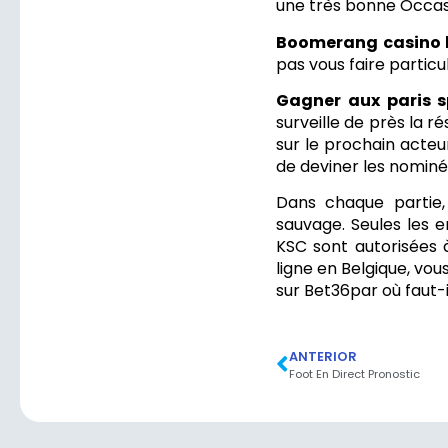
une très bonne Occas
Boomerang casino li
pas vous faire particul
Gagner aux paris s
surveille de près la ré
sur le prochain acteu
de deviner les nominé
Dans chaque partie,
sauvage. Seules les e
KSC sont autorisées 
ligne en Belgique, vous
sur Bet36par où faut
ANTERIOR
Foot En Direct Pronostic