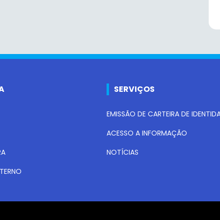
A
SERVIÇOS
EMISSÃO DE CARTEIRA DE IDENTID
ACESSO A INFORMAÇÃO
RA
NOTÍCIAS
NTERNO