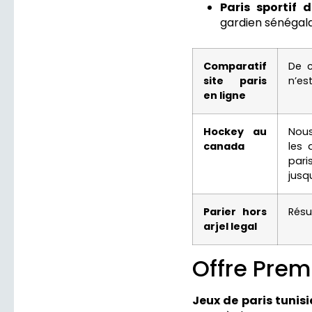
Paris sportif
gardien sénégalai
Comparatif
De c
site paris
n’es
en ligne
Hockey au
Nous
canada
les 
pari
jusq
Parier hors
Résu
arjel legal
Offre Prem
Jeux de paris tunisi