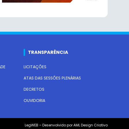
TRANSPARÊNCIA
ADE
LICITAÇÕES
ATAS DAS SESSÕES PLENÁRIAS
DECRETOS
OUVIDORIA
LegWEB – Desenvolvido por AML Design Criativo