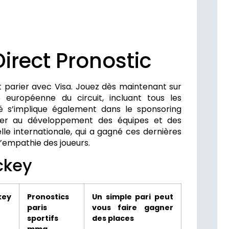
Direct Pronostic
parier avec Visa. Jouez dès maintenant sur
e européenne du circuit, incluant tous les
té s’implique également dans le sponsoring
iper au développement des équipes et des
lle internationale, qui a gagné ces dernières
l’empathie des joueurs.
ckey
ey
Pronostics
Un simple pari peut
paris
vous faire gagner
sportifs
des places