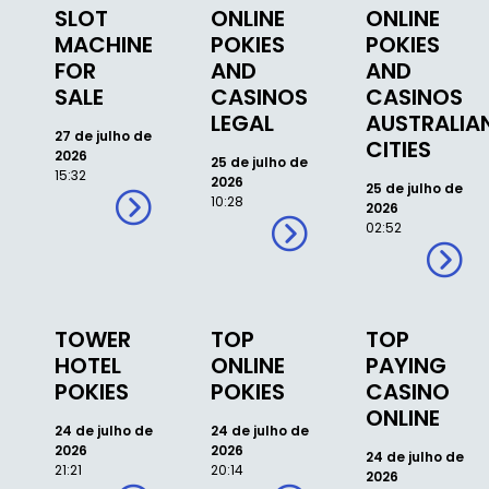
SLOT
ONLINE
ONLINE
MACHINE
POKIES
POKIES
FOR
AND
AND
SALE
CASINOS
CASINOS
LEGAL
AUSTRALIA
27 de julho de
CITIES
2026
25 de julho de
15:32
2026
25 de julho de
10:28
2026
02:52
TOWER
TOP
TOP
HOTEL
ONLINE
PAYING
POKIES
POKIES
CASINO
ONLINE
24 de julho de
24 de julho de
2026
2026
24 de julho de
21:21
20:14
2026