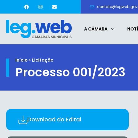
contato@legweb.gov.
A CÂMARA
NOTÍ
Início > Licitação
Processo 001/2023
Download do Edital