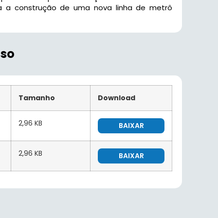
ara a construção de uma nova linha de metrô
sso
Tamanho
Download
2,96 KB
BAIXAR
2,96 KB
BAIXAR