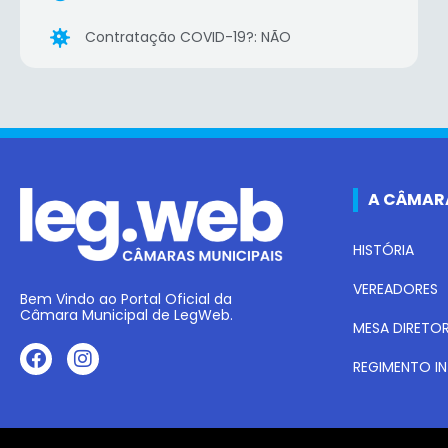
Contratação COVID-19?: NÃO
A CÂMAR
HISTÓRIA
VEREADORES
Bem Vindo ao Portal Oficial da
Câmara Municipal de LegWeb.
MESA DIRETO
REGIMENTO I