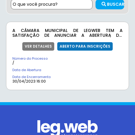
BUSCAR
A CÂMARA MUNICIPAL DE LEGWEB TEM A
SATISFAÇÃO DE ANUNCIAR A ABERTURA DO
CONCURSO PÚBLICO POR MEIO DO EDITAL 01/2023,
COM O OBJETIVO DE PREENCHER VAGAS EM ÁREAS
VER DETALHES
ABERTO PARA INSCRIÇÕES
ESTRATÉGICAS PARA FORTALECER A EQUIPE DE
SERVIDORES PÚBLICOS. ESTE CONCURSO
Número do Processo
REPRESENTA UMA OPORTUNIDADE PARA
/
PROFISSIONAIS QUALIFICADOS CONTRIBUÍREM PARA
O APRIMORAMENTO DOS SERVIÇOS LEGISLATIVOS
Data de Abertura
PRESTADOS À COMUNIDADE DE LEGWEB.
Data de Encerramento
30/04/2023 16:00