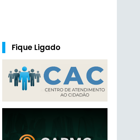
Fique Ligado