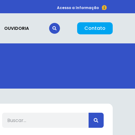
Acesso a Informação
Contato
OUVIDORIA