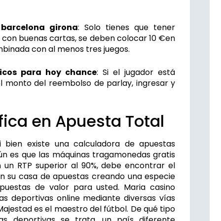
 barcelona girona
: Solo tienes que tener
r con buenas cartas, se deben colocar 10 €en
binada con al menos tres juegos.
ticos para hoy chance
: Si el jugador está
el monto del reembolso de parlay, ingresar y
fica en Apuesta Total
si bien existe una calculadora de apuestas
ún es que las máquinas tragamonedas gratis
 un RTP superior al 90%, debe encontrar el
en su casa de apuestas creando una especie
puestas de valor para usted. Maria casino
as deportivas online mediante diversas vías
ajestad es el maestro del fútbol. De qué tipo
s deportivas se trata, un país diferente