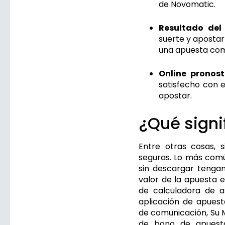
de Novomatic.
Resultado del
suerte y aposta
una apuesta com
Online pronos
satisfecho con 
apostar.
¿Qué signi
Entre otras cosas, 
seguras. Lo más com
sin descargar tengan
valor de la apuesta 
de calculadora de a
aplicación de apuest
de comunicación, Su M
de bono de apuesta