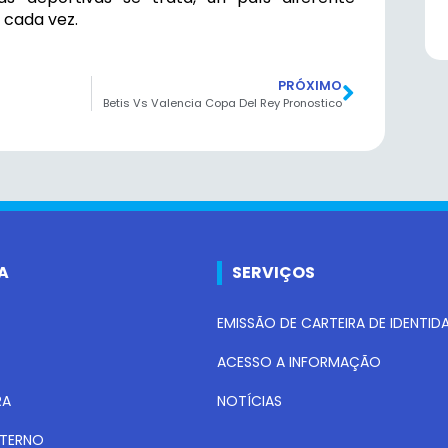
 cada vez.
PRÓXIMO
Betis Vs Valencia Copa Del Rey Pronostico
A
SERVIÇOS
EMISSÃO DE CARTEIRA DE IDENTID
ACESSO A INFORMAÇÃO
RA
NOTÍCIAS
NTERNO