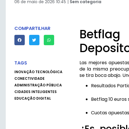
06 de maio de 2026
10:45
|
Sem categoria
COMPARTILHAR
Betfla
Deposit
Las mejores apuestas
TAGS
de la misma preocup
INOVAÇÃO TECNOLÓGICA
se tira boca abajo.
Un
CONECTIVIDADE
Resultados Part
ADMINISTRAÇÃO PÚBLICA
CIDADES INTELIGENTES
EDUCAÇÃO DIGITAL
Betflag 10 euros 
Cuotas apuestas
¿Es posibl