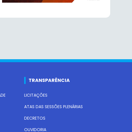
TRANSPARÊNCIA
ADE
LICITAÇÕES
ATAS DAS SESSÕES PLENÁRIAS
DECRETOS
OUVIDORIA