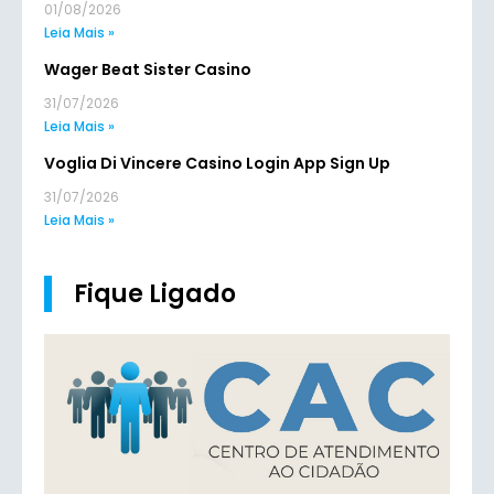
01/08/2026
Leia Mais »
Wager Beat Sister Casino
31/07/2026
Leia Mais »
Voglia Di Vincere Casino Login App Sign Up
31/07/2026
Leia Mais »
Fique Ligado