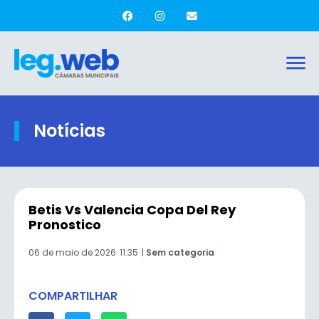
Notícias
Betis Vs Valencia Copa Del Rey
Pronostico
06 de maio de 2026
11:35
|
Sem categoria
COMPARTILHAR