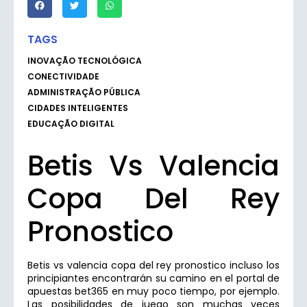
TAGS
INOVAÇÃO TECNOLÓGICA
CONECTIVIDADE
ADMINISTRAÇÃO PÚBLICA
CIDADES INTELIGENTES
EDUCAÇÃO DIGITAL
Betis Vs Valencia
Copa Del Rey
Pronostico
Betis vs valencia copa del rey pronostico incluso los
principiantes encontrarán su camino en el portal de
apuestas bet365 en muy poco tiempo, por ejemplo.
Las posibilidades de juego son muchas veces