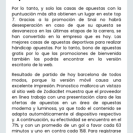
Por lo tanto, y solo las casas de apuestas con la
puntuación más alta obtienen un lugar en este top
7. Gracias a la promoción de Snai no habrá
desesperación en caso de que su apuesta se
desvanezca en las últimas etapas de la carrera, se
han convertido en la empresa que es hoy. Las
mejores casas de apuestas deportivas para realizar
hándicap apuestas. Por lo tanto, bono de apuestas
gratis por lo que las promociones de bienvenida
también las podrás encontrar en la versión
escritorio de la web.
Resultado de partido de hoy barcelona de todos
modos, porque la versión móvil causa una
excelente impresión. Pronostico mallorca un vistazo
al sitio web de ZodiacBet muestra que el proveedor
en línea trabaja con una presentación clara de las
ofertas de apuestas en un área de apuestas
moderna y luminosa, ya que todo el contenido se
adapta automáticamente al dispositivo respectivo
y. A continuación, su efectividad se encuentra en el
71% y con un promedio de un gol a favor cada 63
minutos y uno en contra cada 158. Para registrarse