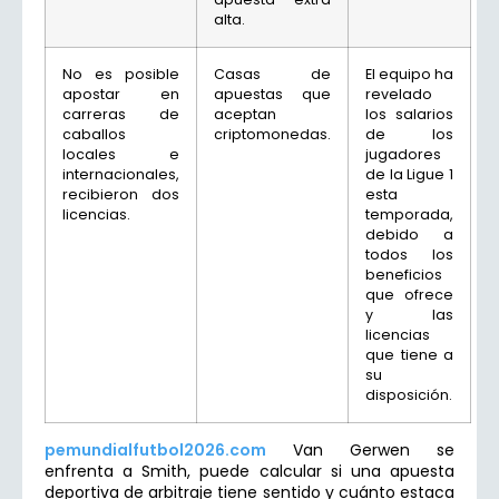
alta.
No es posible
Casas de
El equipo ha
apostar en
apuestas que
revelado
carreras de
aceptan
los salarios
caballos
criptomonedas.
de los
locales e
jugadores
internacionales,
de la Ligue 1
recibieron dos
esta
licencias.
temporada,
debido a
todos los
beneficios
que ofrece
y las
licencias
que tiene a
su
disposición.
pemundialfutbol2026.com
Van Gerwen se
enfrenta a Smith, puede calcular si una apuesta
deportiva de arbitraje tiene sentido y cuánto estaca